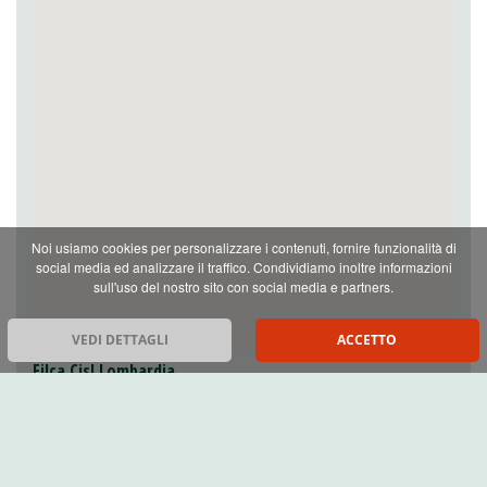
Noi usiamo cookies per personalizzare i contenuti, fornire funzionalità di
social media ed analizzare il traffico. Condividiamo inoltre informazioni
sull'uso del nostro sito con social media e partners.
VEDI DETTAGLI
ACCETTO
Filca Cisl Lombardia
Segretario generale: :
Alem Gracic
Viale Fulvio Testi, 42,
20099 Sesto San Giovanni MI
Tel. 02.89.95.44.28
Email: filca_lombardia@cisl.it