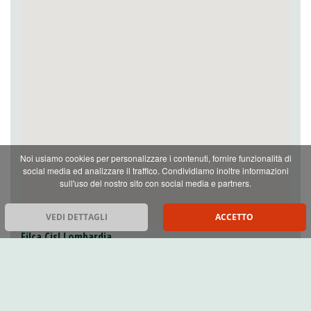
Noi usiamo cookies per personalizzare i contenuti, fornire funzionalità di
social media ed analizzare il traffico. Condividiamo inoltre informazioni
sull'uso del nostro sito con social media e partners.
VEDI DETTAGLI
ACCETTO
Filca Cisl Lombardia
Segretario generale: :
Alem Gracic
Viale Fulvio Testi, 42,
20099 Sesto San Giovanni MI
Tel. 02.89.95.44.28
Email: filca_lombardia@cisl.it