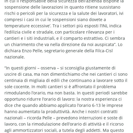
in cui il responsabile della sicurezza dell’azienda dispone la
sospensione delle lavorazioni in quanto ritiene sussistano
rischi o pericoli per la sicurezza e la salute dei lavoratori, ivi
compresi i casi in cui le sospensioni siano dovete a
temperature eccessive’. Tra i settori più esposti l’INL indica
l’edilizia civile e stradale, con particolare rilevanza per i
cantieri e i siti industriali, e il comparto estrattivo. Ci sembra
un chiarimento che va nella direzione da noi auspicata”. Lo
dichiara Enzo Pelle, segretario generale della Filca-Cisl
nazionale.
“In questi giorni – osserva – si sconsiglia giustamente di
uscire di casa, ma non dimentichiamo che nei cantieri ci sono
centinaia di migliaia di edili che continuano a lavorare sotto il
sole cocente. In molti cantieri si è affrontato il problema
rimodulando l’orario, ma non basta. In questi periodi sarebbe
opportuno ridurre l’orario di lavoro: la nostra esperienza ci
dice che quando abbiamo applicato l’orario 6-13 le imprese
hanno aumentato la produttività. Anche i nostri contratti
nazionali – ricorda Pelle – prevedono interruzioni e soste di
lavoro, con la rimodulazione dell’orario di attività e il ricorso
agli ammortizzatori sociali, a tutela degli addetti. Ma questo