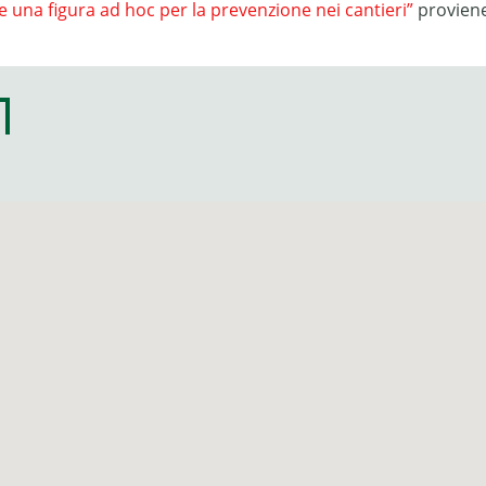
ire una figura ad hoc per la prevenzione nei cantieri”
provien