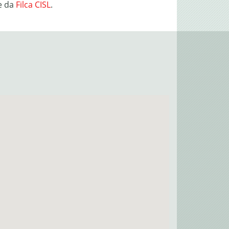
e da
Filca CISL
.