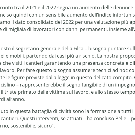
raffronto tra il 2021 e il 2022 segna un aumento delle denunc
inciso quindi con un sensibile aumento dell’indice infortunis
ttiamo il dato consolidato del 2022 per una valutazione più 
cine di migliaia di lavoratori con danni permanenti, insieme 
sto il segretario generale della Filca – bisogna puntare sull
e mobili, partendo dai casi più a rischio. La nostra propost
 che visiti i cantieri garantendo una presenza concreta e di
sul lavoro. Per fare questo bisogna assumere tecnici ad hoc c
 le figure previste dalla legge in questo delicato compito. 
 cislino – rappresenterebbe il segno tangibile di un impegno 
il triste primato delle vittime sul lavoro, e allo stesso tempo 
di all’anno.
 in questa battaglia di civiltà sono la formazione a tutti i l
 cantieri. Questi interventi, se attuati – ha concluso Pelle –
no, sostenibile, sicuro”.