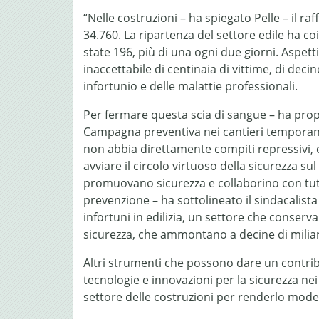
“Nelle costruzioni – ha spiegato Pelle – il 
34.760. La ripartenza del settore edile ha co
state 196, più di una ogni due giorni. Aspe
inaccettabile di centinaia di vittime, di de
infortunio e delle malattie professionali.
Per fermare questa scia di sangue – ha propo
Campagna preventiva nei cantieri temporanei 
non abbia direttamente compiti repressivi, e
avviare il circolo virtuoso della sicurezza 
promuovano sicurezza e collaborino con tutte
prevenzione – ha sottolineato il sindacalista
infortuni in edilizia, un settore che conserva 
sicurezza, che ammontano a decine di miliar
Altri strumenti che possono dare un contributo
tecnologie e innovazioni per la sicurezza nei
settore delle costruzioni per renderlo moder