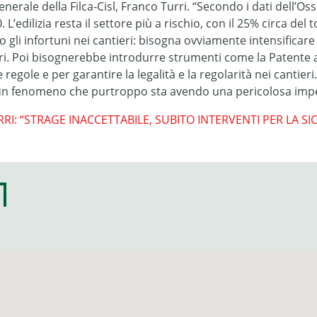
generale della Filca-Cisl, Franco Turri. “Secondo i dati dell’
. L’edilizia resta il settore più a rischio, con il 25% circa de
 gli infortuni nei cantieri: bisogna ovviamente intensificare i
ori. Poi bisognerebbe introdurre strumenti come la Patente a
 regole e per garantire la legalità e la regolarità nei cant
 un fenomeno che purtroppo sta avendo una pericolosa impen
RRI: “STRAGE INACCETTABILE, SUBITO INTERVENTI PER LA S